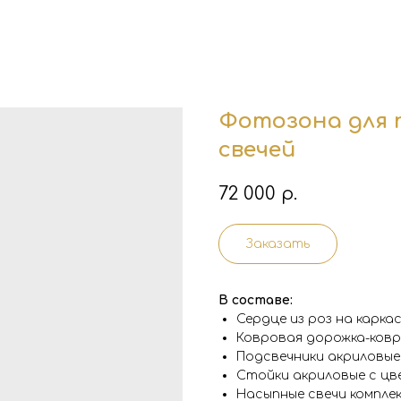
Фотозона для 
свечей
72 000
р.
Заказать
В составе:
Сердце из роз на каркасе
Ковровая дорожка-ковро
Подсвечники акриловые
Стойки акриловые с цв
Насыпные свечи компле