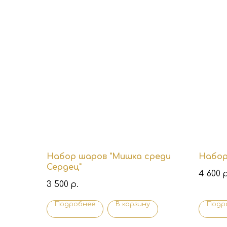
Набор шаров "Мишка среди
Набор
Сердец"
4 600
р
3 500
р.
Подробнее
В корзину
Подр