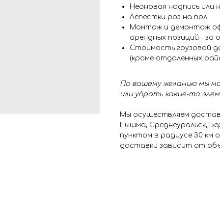
Неоновая надпись или н
Лепестки роз на пол
Монтаж и демонтаж оф
арендных позиций - за 
Стоимость грузовой д
(кроме отдаленных рай
По вашему желанию мы мо
или убрать какие-то эле
Мы осуществляем доставк
Пышма, Среднеуральск, Бе
пунктом в радиусе 30 км
доставки зависит от объ