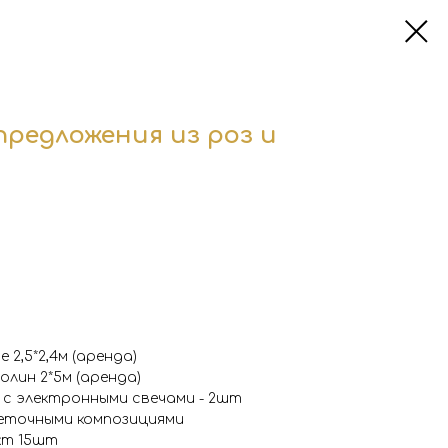
предложения из роз и
 2,5*2,4м (аренда)
лин 2*5м (аренда)
 с электронными свечами - 2шт
еточными композициями
кт 15шт