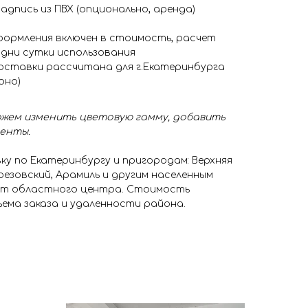
адпись из ПВХ (опционально, аренда)
ормления включен в стоимость, расчет
одни сутки использования
оставки рассчитана для г.Екатеринбурга
оно)
жем изменить цветовую гамму, добавить
менты.
у по Екатеринбургу и пригородам: Верхняя
резовский, Арамиль и другим населенным
 от областного центра. Стоимость
ема заказа и удаленности района.