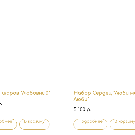
 шаров "Любовный"
Набор Сердец "Люби ме
Люби"
.
5 100
р.
обнее
В корзину
Подробнее
В корзину