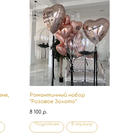
ня,
Романтичный набор
"Розовое Золото"
8 100
р.
Подробнее
В корзину