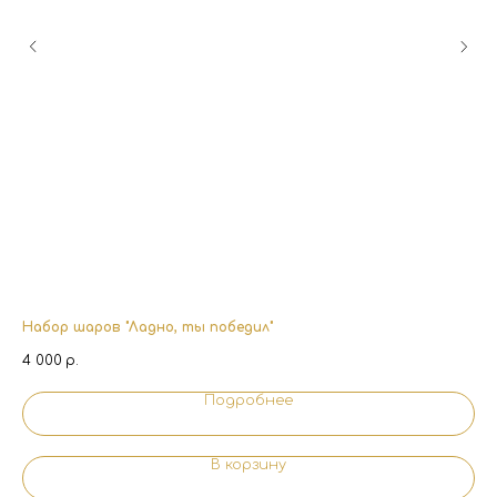
Набор шаров "Ладно, ты победил"
На
4 000
р.
6 
Подробнее
В корзину