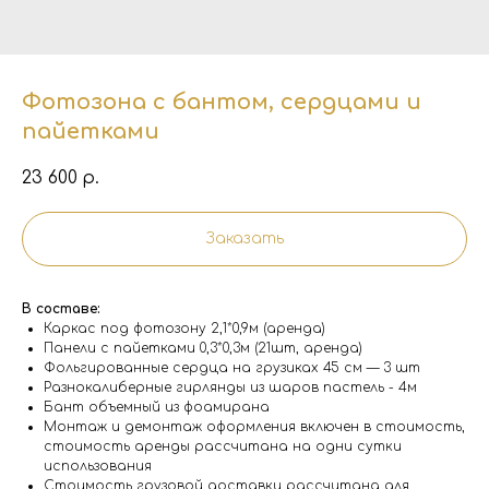
Фотозона с бантом, сердцами и
пайетками
23 600
р.
Заказать
В составе:
Каркас под фотозону 2,1*0,9м (аренда)
Панели с пайетками 0,3*0,3м (21шт, аренда)
Фольгированные сердца на грузиках 45 см — 3 шт
Разнокалиберные гирлянды из шаров пастель - 4м
Бант объемный из фоамирана
Монтаж и демонтаж оформления включен в стоимость,
стоимость аренды рассчитана на одни сутки
использования
Стоимость грузовой доставки рассчитана для