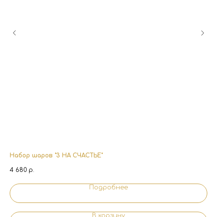
Набор шаров "3 НА СЧАСТЬЕ"
Ст
4 680
р.
5 1
Подробнее
В корзину