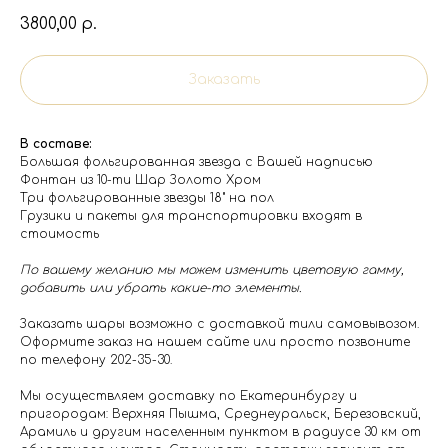
3800,00
р.
Заказать
В составе:
Большая фольгированная звезда с Вашей надписью
Фонтан из 10-ти Шар Золото Хром
Три фольгированные звезды 18" на пол
Грузики и пакеты для транспортировки входят в
стоимость
По вашему желанию мы можем изменить цветовую гамму,
добавить или убрать какие-то элементы.
Заказать шары возможно с доставкой тили самовывозом.
Оформите заказ на нашем сайте или просто позвоните
по телефону 202-35-30.
Мы осуществляем доставку по Екатеринбургу и
пригородам: Верхняя Пышма, Среднеуральск, Березовский,
Арамиль и другим населенным пунктом в радиусе 30 км от