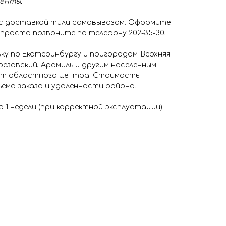
менты.
 с доставкой тили самовывозом. Оформите
 просто позвоните по телефону 202-35-30.
у по Екатеринбургу и пригородам: Верхняя
резовский, Арамиль и другим населенным
 от областного центра. Стоимость
ема заказа и удаленности района.
о 1 недели (при корректной эксплуатации)