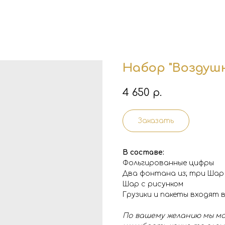
Набор "Воздуш
4 650
р.
Заказать
В составе:
Фольгированные цифры
Два фонтана из; три Шар
Шар с рисунком
Грузики и пакеты входят
По вашему желанию мы мо