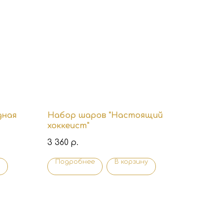
дная
Набор шаров "Настоящий
хоккеист"
3 360
р.
Подробнее
В корзину