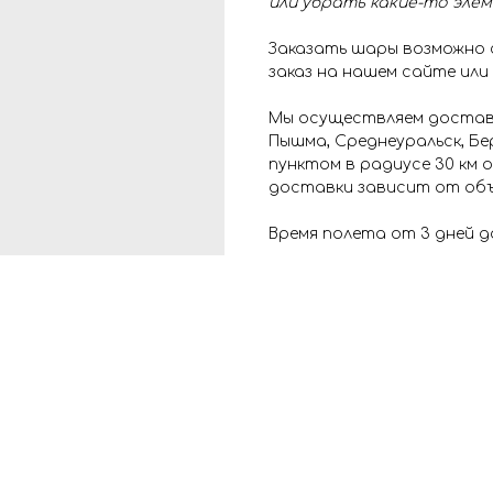
или убрать какие-то эле
Заказать шары возможно
заказ на нашем сайте или
Мы осуществляем доставк
Пышма, Среднеуральск, Бе
пунктом в радиусе 30 км
доставки зависит от объ
Время полета от 3 дней д