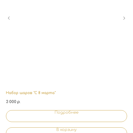
Набор шаров "С 8 марта"
На
3 000
р.
3 
Подробнее
В корзину