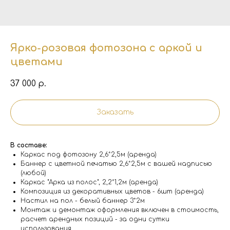
Ярко-розовая фотозона с аркой и
цветами
37 000
р.
Заказать
В составе:
Каркас под фотозону 2,6*2,5м (аренда)
Баннер с цветной печатью 2,6*2,5м с вашей надписью
(любой)
Каркас "Арка из полос", 2,2*1,2м (аренда)
Композиция из декоративных цветов - 6шт (аренда)
Настил на пол - белый баннер 3*2м
Монтаж и демонтаж оформления включен в стоимость,
расчет арендных позиций - за одни сутки
использования