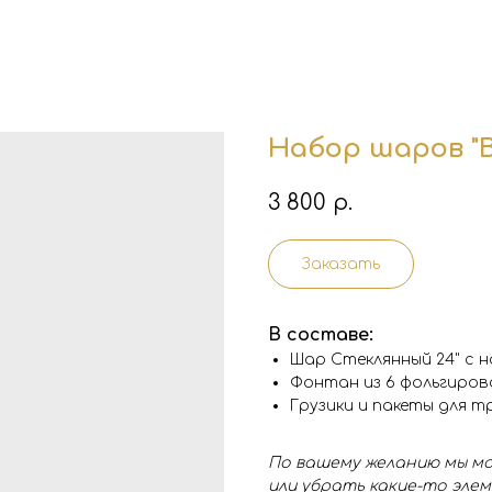
Набор шаров "
3 800
р.
Заказать
В составе:
Шар Стеклянный 24" с 
Фонтан из 6 фольгиров
Грузики и пакеты для 
По вашему желанию мы мо
или убрать какие-то эле