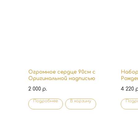
Огромное сердце 90см с
Набор
Оригинальной надписью
Рожде
2 000
4 220
р.
р
Подробнее
В корзину
Подр