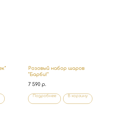
ек"
Розовый набор шаров
"Барби!"
7 590
р.
Подробнее
В корзину