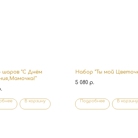
 шаров "С Днём
Набор "Ты мой Цветоч
ния,Мамочка!"
5 080
р.
.
обнее
В корзину
Подробнее
В корзину