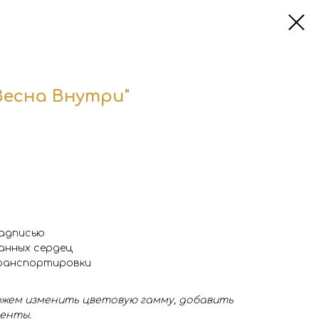
Весна Внутри"
надписью
анных сердец
транспортировки
жем изменить цветовую гамму, добавить
менты.