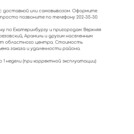
с доставкой или самовывозом. Оформите
 просто позвоните по телефону 202-35-30.
у по Екатеринбургу и пригородам: Верхняя
резовский, Арамиль и другим населенным
 от областного центра. Стоимость
ема заказа и удаленности района.
о 1 недели (при корректной эксплуатации)