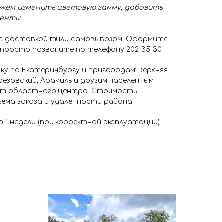
жем изменить цветовую гамму, добавить
менты.
 с доставкой тили самовывозом. Оформите
 просто позвоните по телефону 202-35-30.
у по Екатеринбургу и пригородам: Верхняя
резовский, Арамиль и другим населенным
 от областного центра. Стоимость
ема заказа и удаленности района.
о 1 недели (при корректной эксплуатации)