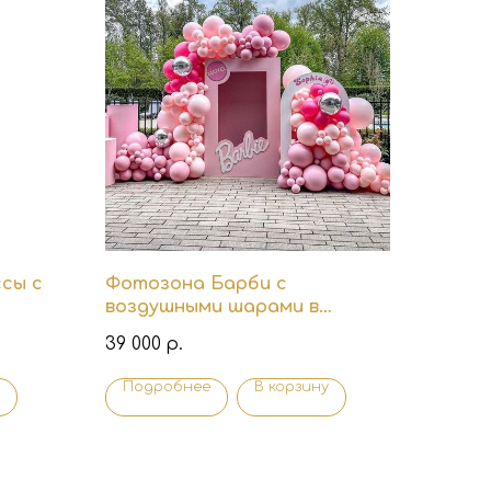
сы с
Фотозона Барби с
воздушными шарами в
розовой гамме
39 000
р.
Подробнее
В корзину