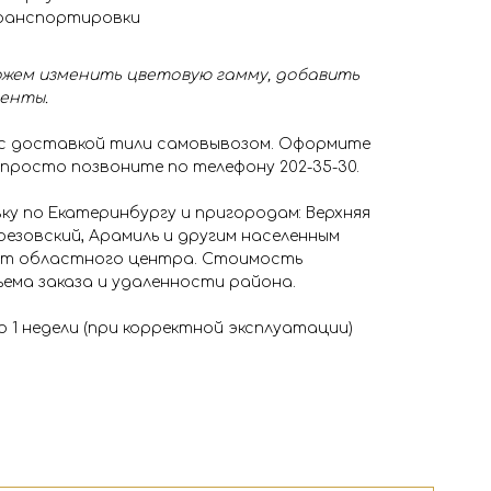
транспортировки
жем изменить цветовую гамму, добавить
менты.
 с доставкой тили самовывозом. Оформите
 просто позвоните по телефону 202-35-30.
у по Екатеринбургу и пригородам: Верхняя
резовский, Арамиль и другим населенным
 от областного центра. Стоимость
ема заказа и удаленности района.
о 1 недели (при корректной эксплуатации)