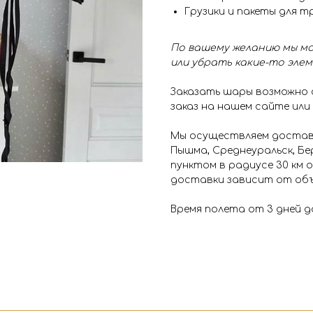
Грузики и пакеты для 
По вашему желанию мы мо
или убрать какие-то эле
Заказать шары возможно
заказ на нашем сайте или
Мы осуществляем доставк
Пышма, Среднеуральск, Бе
пунктом в радиусе 30 км
доставки зависит от объ
Время полета от 3 дней д