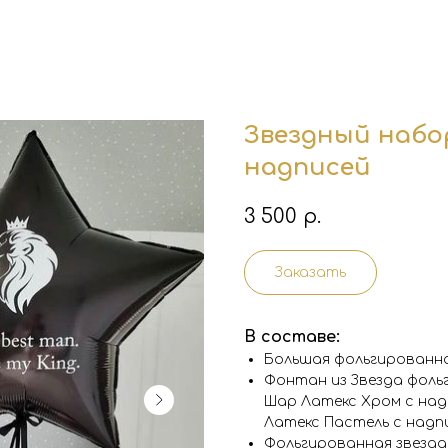
Звездный набо
надписей
3 500
р.
Заказать
В составе:
Большая фольгированна
Фонтан из Звезда фольг
Шар Латекс Хром с надп
Латекс Пастель с надпи
Фольгированная звезда