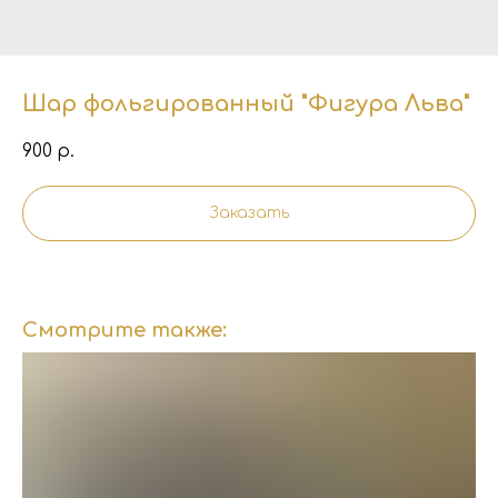
Шар фольгированный "Фигура Льва"
900
р.
Заказать
Смотрите также: