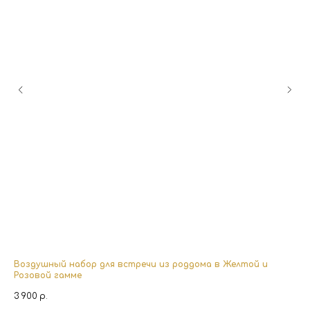
Воздушный набор для встречи из роддома в Желтой и
На
Розовой гамме
3 
3 900
р.