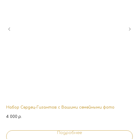
Набор Сердец-Гигантов с Вашими семейными фото
Ша
4 000
р.
55
Подробнее