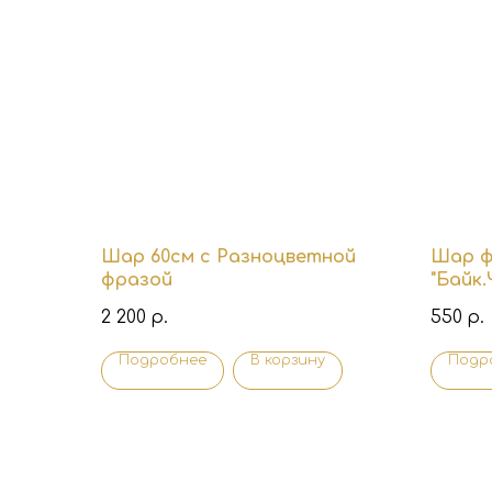
Шар 60см с Разноцветной
Шар ф
фразой
"Байк
2 200
550
р.
р.
Подробнее
В корзину
Подр