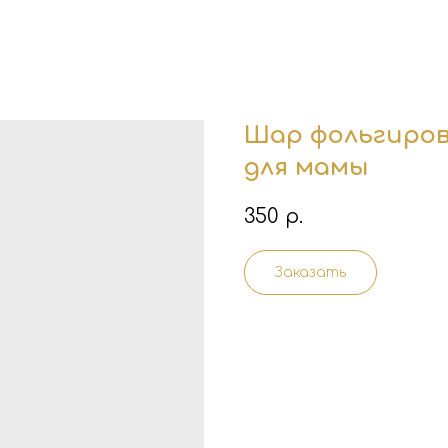
Шар фольгиро
для мамы
350
р.
Заказать