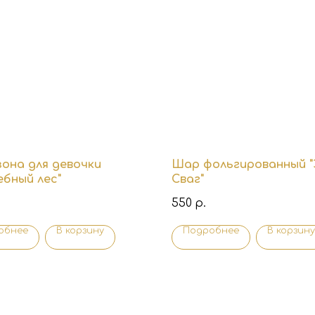
она для девочки
Шар фольгированный 
ебный лес"
Сваг"
550
р.
обнее
В корзину
Подробнее
В корзину