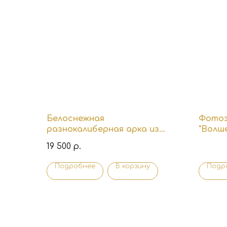
Белоснежная
Фотоз
разнокалиберная арка из
"Волш
шаров на входную группу
19 500
р.
Подробнее
В корзину
Подр