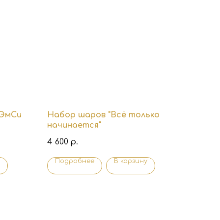
"ЭмСи
Набор шаров "Всё только
начинается"
4 600
р.
Подробнее
В корзину