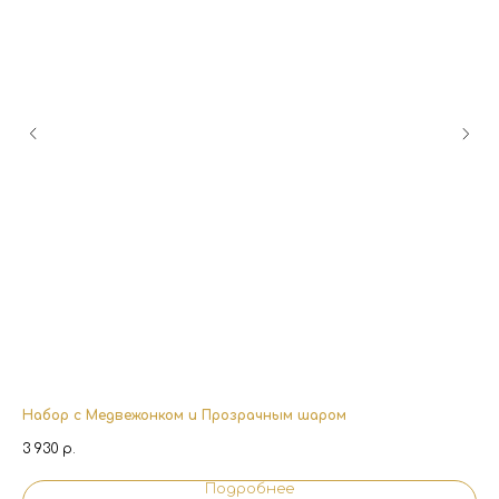
Набор с Медвежонком и Прозрачным шаром
Во
3 930
р.
3 
Подробнее