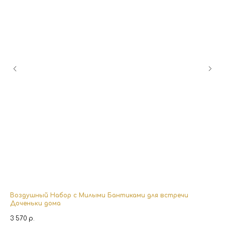
Воздушный Набор с Милыми Бантиками для встречи
Во
Доченьки дома
4 
3 570
р.