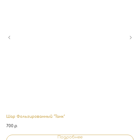
Шар Фольгированный "Танк"
На
700
р.
2 
Подробнее