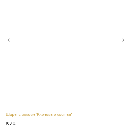
Шары с гелием "Кленовые листья"
Кр
100
р.
4 1