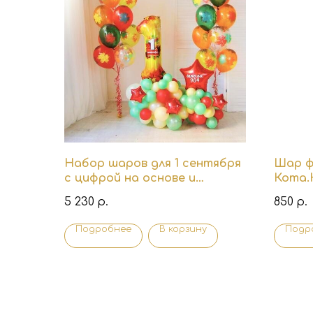
Набор шаров для 1 сентября
Шар ф
с цифрой на основе и
Кота.
пышными фонтанами
5 230
850
р.
р.
Подробнее
В корзину
Подр