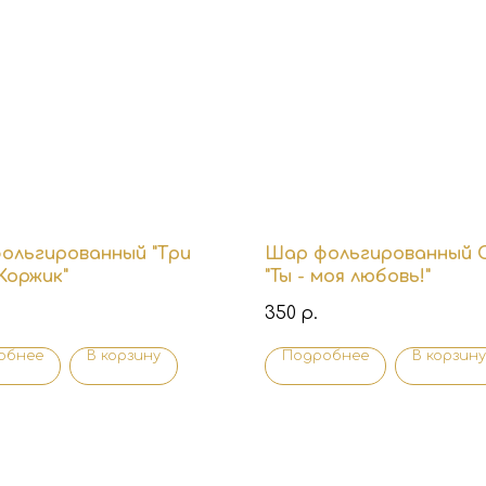
ольгированный "Три
Шар фольгированный 
Коржик"
"Ты - моя любовь!"
350
р.
обнее
В корзину
Подробнее
В корзину