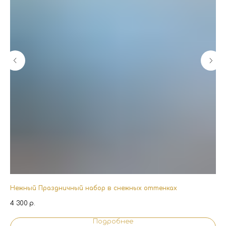
Нежный Праздничный набор в снежных оттенках
На
4 300
р.
6 1
Подробнее