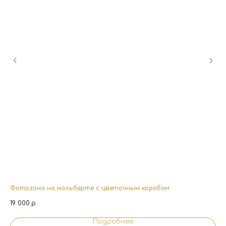
Фотозона на мольберте с цветочным коробом
На
19 000
р.
4 
Подробнее