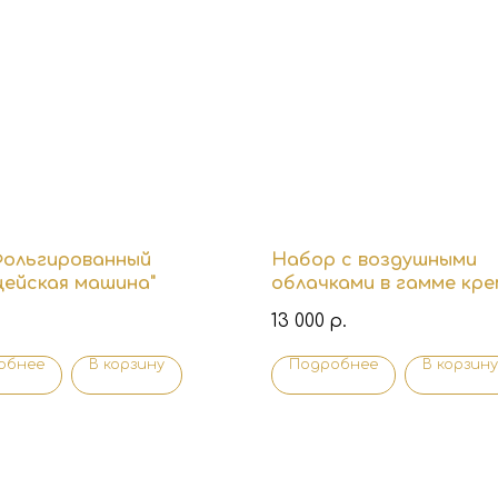
ольгированный
Набор с воздушными
цейская машина"
облачками в гамме кре
карамель для встречи
13 000
р.
малыша
обнее
В корзину
Подробнее
В корзину