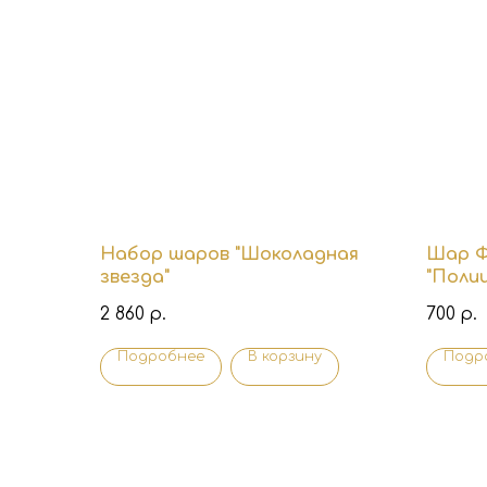
Набор шаров "Шоколадная
Шар Ф
звезда"
"Поли
2 860
700
р.
р.
Подробнее
В корзину
Подр