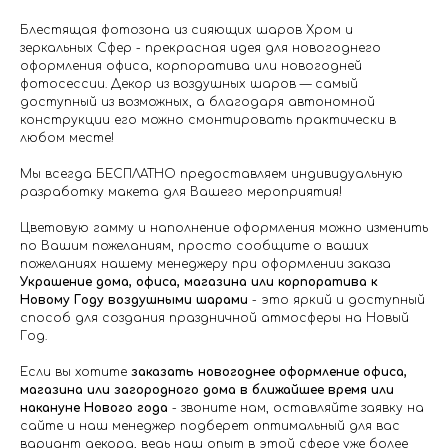
Блестящая фотозона из сияющих шаров Хром и
зеркальных Сфер - прекрасная идея для новогоднего
оформления офиса, корпоратива или новогодней
фотосессии. Декор из воздушных шаров — самый
доступный из возможных, а благодаря автономной
конструкции его можно смонтировать практически в
любом месте!
Мы всегда БЕСПЛАТНО предоставляем индивидуальную
разработку макета для Вашего мероприятия!
Цветовую гамму и наполнение оформления можно изменить
по Вашим пожеланиям, просто сообщите о ваших
пожеланиях нашему менеджеру при оформлении заказа
Украшение дома, офиса, магазина или корпоратива
к
Новому Году воздушными шарами
- это яркий и доступный
способ для создания праздничной атмосферы на Новый
Год.
Если вы хотите
заказать новогоднее оформление офиса,
магазина или загородного дома в ближайшее время или
накануне Нового года
- звоните нам, оставляйте заявку на
сайте и наш менеджер подберет оптимальный для вас
вариант декора, ведь наш опыт в этой сфере уже более