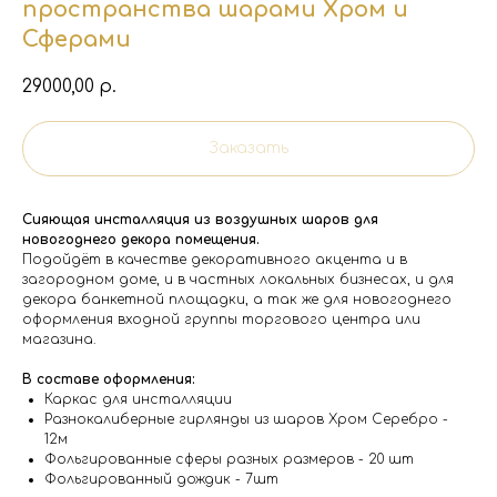
пространства шарами Хром и
Сферами
29000,00
р.
Заказать
Сияющая инсталляция из воздушных шаров для
новогоднего декора помещения.
Подойдёт в качестве декоративного акцента и в
загородном доме, и в частных локальных бизнесах, и для
декора банкетной площадки, а так же для новогоднего
оформления входной группы торгового центра или
магазина.
В составе оформления:
Каркас для инсталляции
Разнокалиберные гирлянды из шаров Хром Серебро -
12м
Фольгированные сферы разных размеров - 20 шт
Фольгированный дождик - 7шт