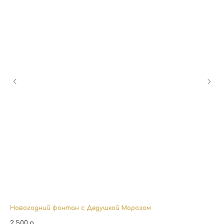
Новогодний фонтан с Дедушкой Морозом
Ор
2 500
р.
3 