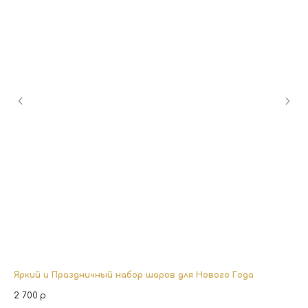
Яркий и Праздничный набор шаров для Нового Года
Бе
2 700
р.
7 