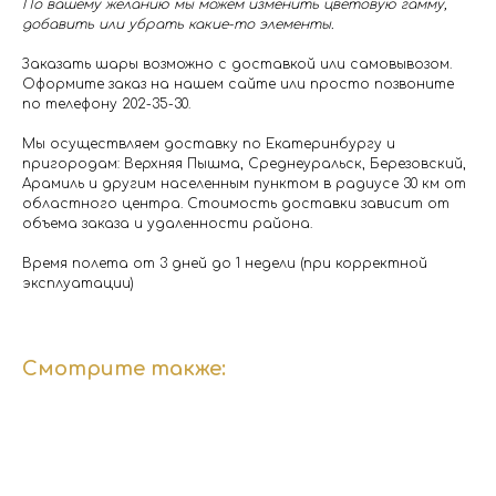
По вашему желанию мы можем изменить цветовую гамму,
добавить или убрать какие-то элементы.
Заказать шары возможно с доставкой или самовывозом.
Оформите заказ на нашем сайте или просто позвоните
по телефону 202-35-30.
Мы осуществляем доставку по Екатеринбургу и
пригородам: Верхняя Пышма, Среднеуральск, Березовский,
Арамиль и другим населенным пунктом в радиусе 30 км от
областного центра. Стоимость доставки зависит от
объема заказа и удаленности района.
Время полета от 3 дней до 1 недели (при корректной
эксплуатации)
Смотрите также: