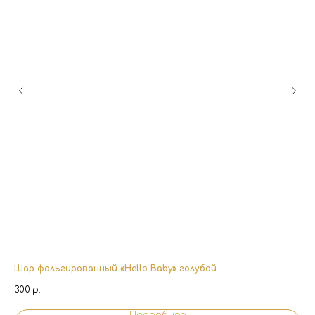
Шар фольгированный «Hello Baby» голубой
Ша
300
р.
60