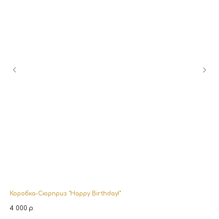
Коробка-Сюрприз "Happy Birthday!"
Ша
4 000
р.
2 