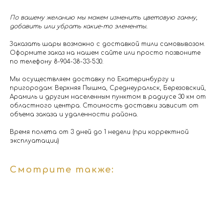
По вашему желанию мы можем изменить цветовую гамму,
добавить или убрать какие-то элементы.
Заказать шары возможно с доставкой тили самовывозом.
Оформите заказ на нашем сайте или просто позвоните
по телефону 8-904-38-33-530.
Мы осуществляем доставку по Екатеринбургу и
пригородам: Верхняя Пышма, Среднеуральск, Березовский,
Арамиль и другим населенным пунктом в радиусе 30 км от
областного центра. Стоимость доставки зависит от
объема заказа и удаленности района.
Время полета от 3 дней до 1 недели (при корректной
эксплуатации)
Смотрите также: