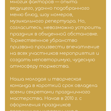
многих факторов — опыта
ведущего, удачно подобранного
меню блюд, шоу номеров,
музыкального репертуара. Но,
согласитесь, невозможно устроить
праздник в обыденной обстановке.
Торжественное убранство
призвано произвести впечатление
на всех участников мероприятия и
создать неповторимую, чудесную
атмосферу торжества.
Наша молодая и творческая
команда в короткий срок овладела
всеми секретами праздничного
мастерства. Начав в 2010 г. с
оформления праздников