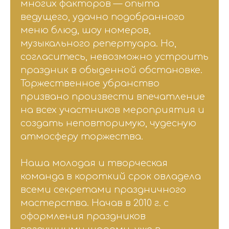
многих факторов — опыта
ведущего, удачно подобранного
меню блюд, шоу номеров,
музыкального репертуара. Но,
согласитесь, невозможно устроить
праздник в обыденной обстановке.
Торжественное убранство
призвано произвести впечатление
на всех участников мероприятия и
создать неповторимую, чудесную
атмосферу торжества.
Наша молодая и творческая
команда в короткий срок овладела
всеми секретами праздничного
мастерства. Начав в 2010 г. с
оформления праздников