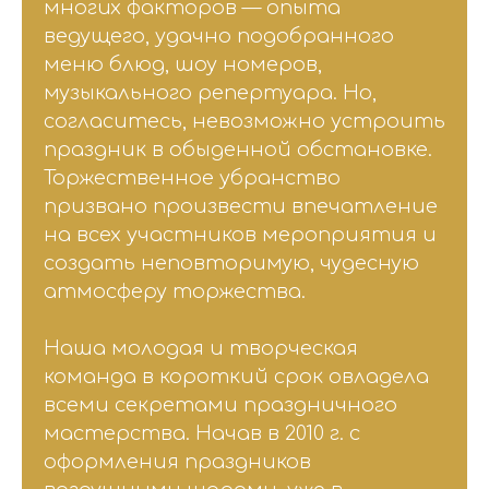
многих факторов — опыта
ведущего, удачно подобранного
меню блюд, шоу номеров,
музыкального репертуара. Но,
согласитесь, невозможно устроить
праздник в обыденной обстановке.
Торжественное убранство
призвано произвести впечатление
на всех участников мероприятия и
создать неповторимую, чудесную
атмосферу торжества.
Наша молодая и творческая
команда в короткий срок овладела
всеми секретами праздничного
мастерства. Начав в 2010 г. с
оформления праздников