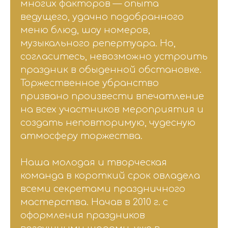
многих факторов — опыта
ведущего, удачно подобранного
меню блюд, шоу номеров,
музыкального репертуара. Но,
согласитесь, невозможно устроить
праздник в обыденной обстановке.
Торжественное убранство
призвано произвести впечатление
на всех участников мероприятия и
создать неповторимую, чудесную
атмосферу торжества.
Наша молодая и творческая
команда в короткий срок овладела
всеми секретами праздничного
мастерства. Начав в 2010 г. с
оформления праздников