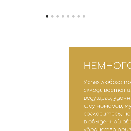
НЕМНОГО
Успех любого п
складывается и
ведущего, удач
шоу номеров, м
согласитесь, н
в обыденной об
убранство при