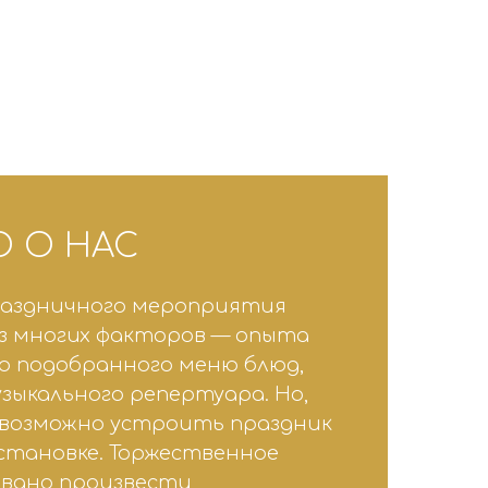
 О НАС
раздничного мероприятия
з многих факторов — опыта
но подобранного меню блюд,
узыкального репертуара. Но,
евозможно устроить праздник
становке. Торжественное
звано произвести