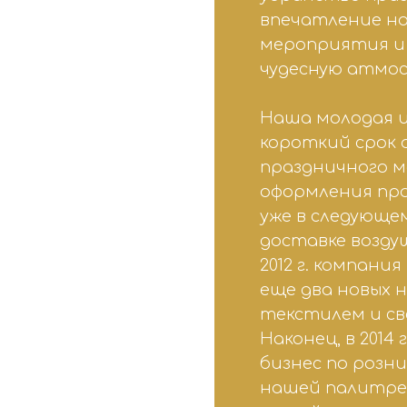
впечатление на
мероприятия и
чудесную атмос
Наша молодая и
короткий срок 
праздничного ма
оформления пр
уже в следующе
доставке возду
2012 г. компани
еще два новых 
текстилем и с
Наконец, в 2014
бизнес по розни
нашей палитре