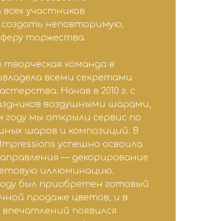
 всех участников
 создать неповторимую,
феру торжества.
 творческая команда в
овладела всеми секретами
стерства. Начав в 2010 г. с
аздников воздушными шарами,
м году мы открыли сервис по
шных шаров и композиций. В
я Impressions успешно освоила
направления — декорирование
ветовую иллюминацию.
 году был приобретен готовый
чной продаже цветов, и в
 впечатлений появился