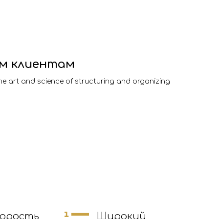
м клиентам
the art and science of structuring and organizing
корость
Широкий