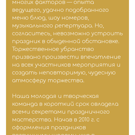
многих факторов — опыта
ведущего, удачно подобранного
меню блюд, шоу номеров,
музыкального репертуара. Но,
согласитесь, невозможно устроить
праздник в обыденной обстановке.
Торжественное убранство
призвано произвести впечатление
на всех участников мероприятия и
создать неповторимую, чудесную
атмосферу торжества.
Наша молодая и творческая
команда в короткий срок овладела
всеми секретами праздничного
мастерства. Начав в 2010 г. с
оформления праздников