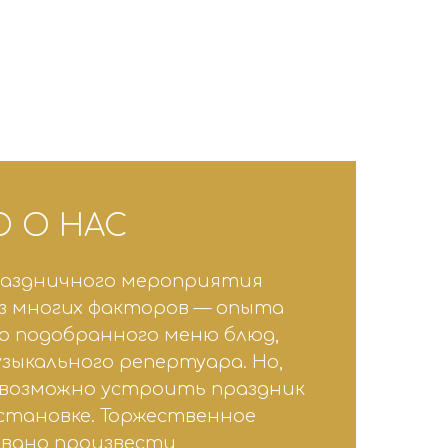
 О НАС
раздничного мероприятия
з многих факторов — опыта
но подобранного меню блюд,
узыкального репертуара. Но,
евозможно устроить праздник
становке. Торжественное
звано произвести