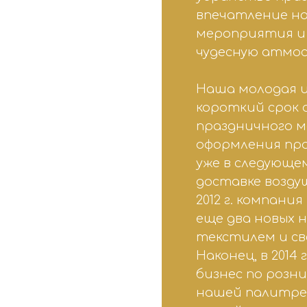
впечатление на
мероприятия и
чудесную атмос
Наша молодая и
короткий срок 
праздничного ма
оформления пр
уже в следующе
доставке возду
2012 г. компани
еще два новых 
текстилем и с
Наконец, в 2014
бизнес по розни
нашей палитре