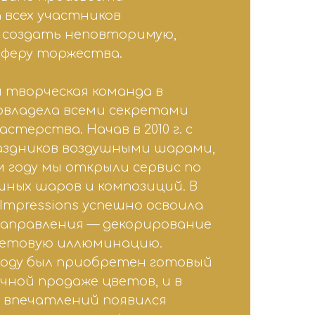
 всех участников
 создать неповторимую,
феру торжества.
 творческая команда в
овладела всеми секретами
стерства. Начав в 2010 г. с
аздников воздушными шарами,
м году мы открыли сервис по
шных шаров и композиций. В
я Impressions успешно освоила
направления — декорирование
ветовую иллюминацию.
 году был приобретен готовый
чной продаже цветов, и в
 впечатлений появился