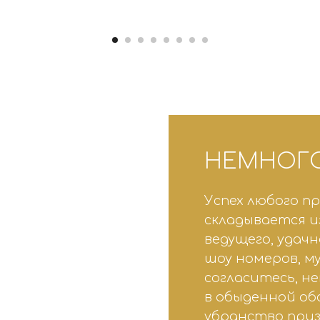
НЕМНОГО
Успех любого п
складывается и
ведущего, удач
шоу номеров, м
согласитесь, н
в обыденной об
убранство при