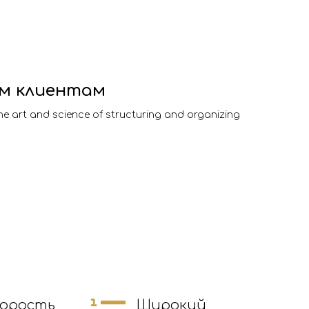
м клиентам
the art and science of structuring and organizing
корость
Широкий