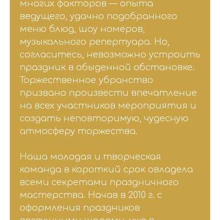
многих факторов — опыта
ведущего, удачно подобранного
меню блюд, шоу номеров,
музыкального репертуара. Но,
согласитесь, невозможно устроить
праздник в обыденной обстановке.
Торжественное убранство
призвано произвести впечатление
на всех участников мероприятия и
создать неповторимую, чудесную
атмосферу торжества.
Наша молодая и творческая
команда в короткий срок овладела
всеми секретами праздничного
мастерства. Начав в 2010 г. с
оформления праздников