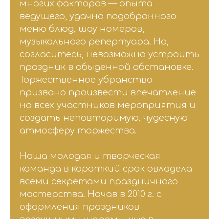
многих факторов — опыта
ведущего, удачно подобранного
меню блюд, шоу номеров,
музыкального репертуара. Но,
согласитесь, невозможно устроить
праздник в обыденной обстановке.
Торжественное убранство
призвано произвести впечатление
на всех участников мероприятия и
создать неповторимую, чудесную
атмосферу торжества.
Наша молодая и творческая
команда в короткий срок овладела
всеми секретами праздничного
мастерства. Начав в 2010 г. с
оформления праздников