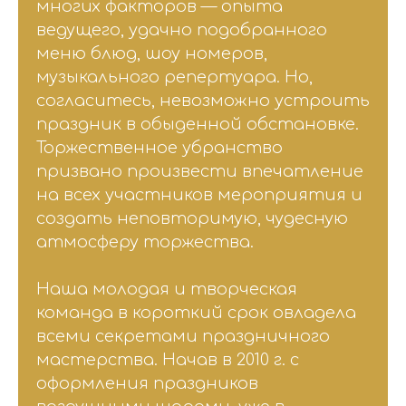
многих факторов — опыта
ведущего, удачно подобранного
меню блюд, шоу номеров,
музыкального репертуара. Но,
согласитесь, невозможно устроить
праздник в обыденной обстановке.
Торжественное убранство
призвано произвести впечатление
на всех участников мероприятия и
создать неповторимую, чудесную
атмосферу торжества.
Наша молодая и творческая
команда в короткий срок овладела
всеми секретами праздничного
мастерства. Начав в 2010 г. с
оформления праздников