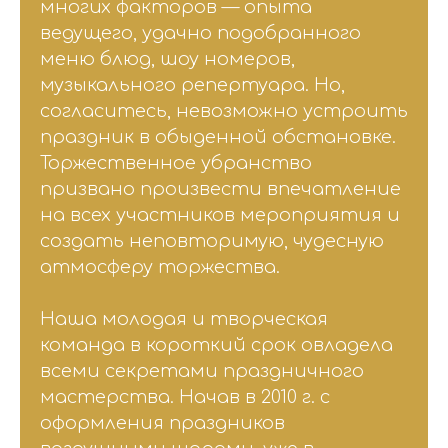
многих факторов — опыта
ведущего, удачно подобранного
меню блюд, шоу номеров,
музыкального репертуара. Но,
согласитесь, невозможно устроить
праздник в обыденной обстановке.
Торжественное убранство
призвано произвести впечатление
на всех участников мероприятия и
создать неповторимую, чудесную
атмосферу торжества.
Наша молодая и творческая
команда в короткий срок овладела
всеми секретами праздничного
мастерства. Начав в 2010 г. с
оформления праздников