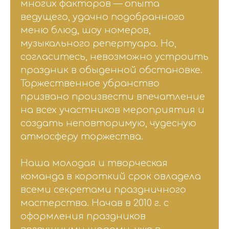
многих факторов — опыта
ведущего, удачно подобранного
меню блюд, шоу номеров,
музыкального репертуара. Но,
согласитесь, невозможно устроить
праздник в обыденной обстановке.
Торжественное убранство
призвано произвести впечатление
на всех участников мероприятия и
создать неповторимую, чудесную
атмосферу торжества.
Наша молодая и творческая
команда в короткий срок овладела
всеми секретами праздничного
мастерства. Начав в 2010 г. с
оформления праздников