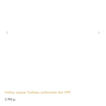
Набор шаров "Любовь работает без VPN"
Бо
3 790
р.
1 5