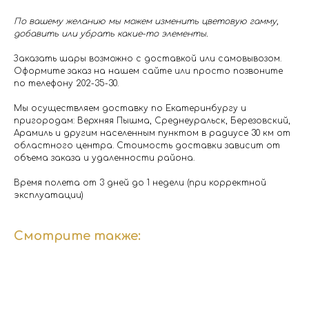
По вашему желанию мы можем изменить цветовую гамму,
добавить или убрать какие-то элементы.
Заказать шары возможно с доставкой или самовывозом.
Оформите заказ на нашем сайте или просто позвоните
по телефону 202-35-30.
Мы осуществляем доставку по Екатеринбургу и
пригородам: Верхняя Пышма, Среднеуральск, Березовский,
Арамиль и другим населенным пунктом в радиусе 30 км от
областного центра. Стоимость доставки зависит от
объема заказа и удаленности района.
Время полета от 3 дней до 1 недели (при корректной
эксплуатации)
Смотрите также: