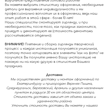
визуальное представление готовой работы!
Вы можете выбрать стилистику оформления, необходимые
детали для выражения индивидуальности и мы
профессионально воплотим их в оформлении, ведь наш
опыт работ в этой сфере - более 10 лет!
Наши специалисты смонтируют гирлянду, и при
необходимости, после того, как праздник закончится,
приедут и демонтируют ее (стоимость демонтажа
рассчитывается отдельно).
ВНИМАНИЕ!
Плетение и сборка гирлянды творческий
процесс и каждая инсталляция получается уникальная,
поэтому точно копировать все элементы "как на фото" не
получится. Вы получите именно Вашу инсталляцию не
похожую ни на какую другую в стилистике Вашего
праздника.
Доставка:
Мы осуществляем доставку и монтаж оформлений по
Екатеринбургу и пригородам: Верхняя Пышма,
Среднеуральск, Березовский, Арамиль и другим населенным
пунктом в радиусе 30 км от областного центра.
Стоимость доставки зависит от объема заказа и
удаленности района.
Уточнить стоимость доставки Вы можете у нашего