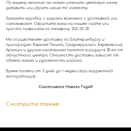
По вашему желанию мы можем изменить цветовую гамму,
добавить или убрать какие-то элементы.
Заказать коробку с шарами возможно с доставкой или
самовывозом. Оформите заказ на нашем сайте или
просто позвоните по телефону 202-35-30.
Мы осуществляем доставку по Екатеринбургу и
пригородам: Верхняя Пышма, Среднеуральск, Березовский,
Арамиль и другим населенным пунктом в радиусе 30 км от
областного центра. Стоимость доставки зависит от
объема заказа и удаленности района.
Время полета от 3 дней до 1 недели (при корректной
эксплуатации)
Счастливого Нового Года!!!
Смотрите также: