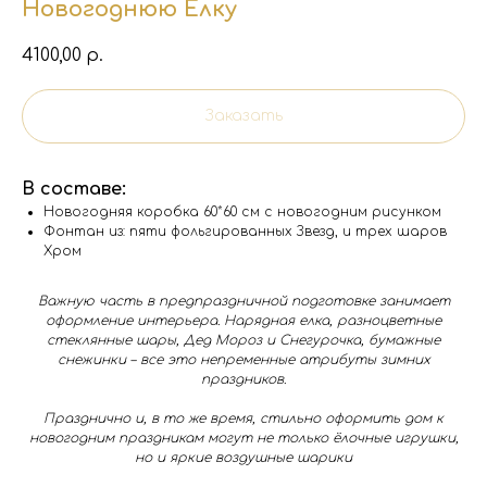
Новогоднюю Ёлку
4100,00
р.
Заказать
В составе:
Новогодняя коробка 60*60 см с новогодним рисунком
Фонтан из: пяти фольгированных Звезд, и трех шаров
Хром
Важную часть в предпраздничной подготовке занимает
оформление интерьера. Нарядная елка, разноцветные
стеклянные шары, Дед Мороз и Снегурочка, бумажные
снежинки – все это непременные атрибуты зимних
праздников.
Празднично и, в то же время, стильно оформить дом к
новогодним праздникам могут не только ёлочные игрушки,
но и яркие воздушные шарики