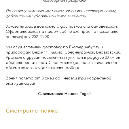
новогоднем празднике!
По вашему желанию мы можем изменить цветовую гамму,
добавить или убрать какие-то элементы.
Заказать шары возможно с доставкой или самовывозом.
Оформите заказ на нашем сайте или просто позвоните
по телефону 202-35-30.
Мы осуществляем доставку по Екатеринбургу и
пригородам: Верхняя Пышма, Среднеуральск, Березовский,
Арамиль и другим населенным пунктом в радиусе 30 км от
областного центра. Стоимость доставки зависит от
объема заказа и удаленности района.
Время полета от 3 дней до 1 недели (при корректной
эксплуатации)
Счастливого Нового Года!!!
Смотрите также: