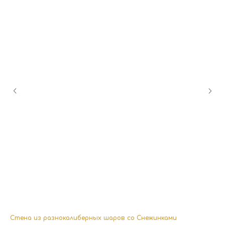
Стена из разнокалиберных шаров со Снежинками
Но