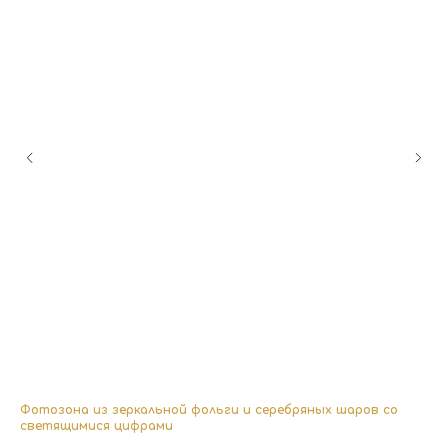
Фотозона из зеркальной фольги и серебряных шаров со
Фо
светящимися цифрами
45