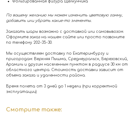
Фольгированная фигура Щелкунчика
По вашему желанию мы можем изменить цветовую гамму,
добавить или убрать какие-то элементы.
Заказать шары возможно с доставкой или самовывозом.
Оформите заказ на нашем сайте или просто позвоните
по телефону 202-35-30.
Мы осуществляем доставку по Екатеринбургу и
пригородам: Верхняя Пышма, Среднеуральск, Березовский,
Арамиль и другим населенным пунктом в радиусе 30 км от
областного центра. Стоимость доставки зависит от
объема заказа и удаленности района.
Время полета от 3 дней до 1 недели (при корректной
эксплуатации)
Смотрите также: