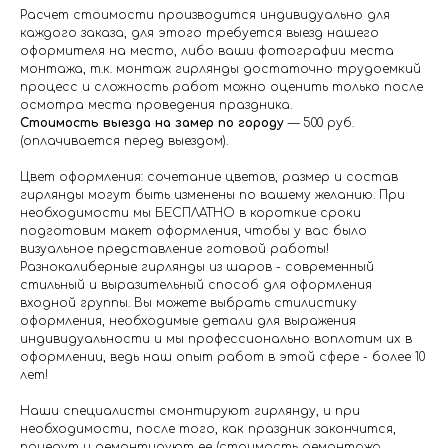
Расчет стоимости производится индивидуально для
каждого заказа, для этого требуется выезд нашего
оформителя на место, либо ваши фотографии места
монтажа, т.к. монтаж гирлянды достаточно трудоемкий
процесс и сложность работ можно оценить только после
осмотра места проведения праздника.
Стоимость выезда на замер по городу
— 500 руб.
(оплачивается перед выездом).
Цвет оформления: сочетание цветов, размер и состав
гирлянды могут быть изменены по вашему желанию. При
необходимости мы БЕСПЛАТНО в короткие сроки
подготовим макет оформления, чтобы у вас было
визуальное представление готовой работы!
Разнокалиберные гирлянды из шаров - современный
стильный и выразительный способ для оформления
входной группы. Вы можете выбрать стилистику
оформления, необходимые детали для выражения
индивидуальности и мы профессионально воплотим их в
оформлении, ведь наш опыт работ в этой сфере - более 10
лет!
Наши специалисты смонтируют гирлянду, и при
необходимости, после того, как праздник закончится,
приедут и демонтируют ее (стоимость демонтажа