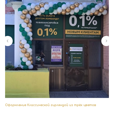
ной
Оформление Классической гирляндой из трёх цветов
Оф
8 