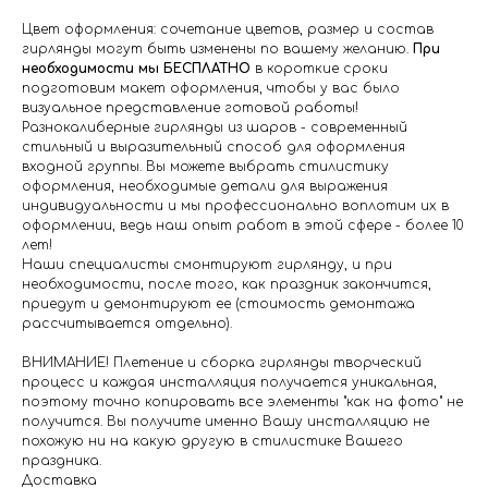
Цвет оформления: сочетание цветов, размер и состав
гирлянды могут быть изменены по вашему желанию.
При
необходимости мы БЕСПЛАТНО
в короткие сроки
подготовим макет оформления, чтобы у вас было
визуальное представление готовой работы!
Разнокалиберные гирлянды из шаров - современный
стильный и выразительный способ для оформления
входной группы. Вы можете выбрать стилистику
оформления, необходимые детали для выражения
индивидуальности и мы профессионально воплотим их в
оформлении, ведь наш опыт работ в этой сфере - более 10
лет!
Наши специалисты смонтируют гирлянду, и при
необходимости, после того, как праздник закончится,
приедут и демонтируют ее (стоимость демонтажа
рассчитывается отдельно).
ВНИМАНИЕ! Плетение и сборка гирлянды творческий
процесс и каждая инсталляция получается уникальная,
поэтому точно копировать все элементы "как на фото" не
получится. Вы получите именно Вашу инсталляцию не
похожую ни на какую другую в стилистике Вашего
праздника.
Доставка