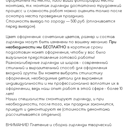
оформителя на место, либо ваши фотографии места
монтажа, т.к. монтаж гирлянды достаточно трудоемкий
процесс и сложность работ можно оценить только после
осмотра места проведения праздника.
Стоимость выезда по городу — 500 руб. (оплачивается
перед выездом).
Цвет оформления: сочетание цветов, размер и состав
гирлянды могут быть изменены по вашему желанию.
При
необходимости мы БЕСПЛАТНО
в короткие сроки
подготовим макет оформления, чтобы у вас было
визуальное представление готовой работы!
Разнокалиберные гирлянды из шаров - современный
стильный и выразительный способ для оформления
входной группы. Вы можете выбрать стилистику
оформления, необходимые детали для выражения
индивидуальности и мы профессионально воплотим их в
оформлении, ведь наш опыт работ в этой сфере - более 10
лет!
Наши специалисты смонтируют гирлянду, и при
необходимости, после того, как праздник закончится,
приедут и демонтируют ее (стоимость демонтажа
рассчитывается отдельно).
ВНИМАНИЕ! Плетение и сборка гирлянды творческий