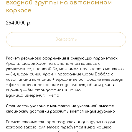
входной группы на автономном
каркасе
26400,00
р.
Заказать
Расчет реального оформления в следующих параметрах
:
Арка из шаров Хром на автономном каркасе с
утяжелением, высотой 3м, максимальная высота монтажа
— 3м, шары синий Хром + прозрачные шары Бабблс с
логотипами компании + зеркальные остроконечные звезды
+ фольгированные сферы в виде планет, общая длина
гирлянд — 8м, стандартная ширина
Единица измерения: 1 метр
Стоимость указана с монтажом на указанной высоте,
стоимость доставки рассчитывается индивидуально
Расчет стоимости производится индивидуально для
каждого заказа, для этого требуется выезд нашего