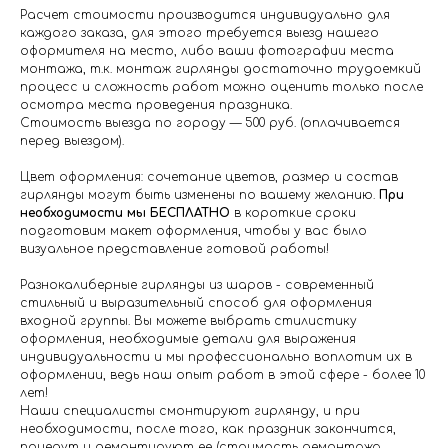
Расчет стоимости производится индивидуально для
каждого заказа, для этого требуется выезд нашего
оформителя на место, либо ваши фотографии места
монтажа, т.к. монтаж гирлянды достаточно трудоемкий
процесс и сложность работ можно оценить только после
осмотра места проведения праздника.
Стоимость выезда по городу — 500 руб. (оплачивается
перед выездом).
Цвет оформления: сочетание цветов, размер и состав
гирлянды могут быть изменены по вашему желанию.
При
необходимости мы БЕСПЛАТНО
в короткие сроки
подготовим макет оформления, чтобы у вас было
визуальное представление готовой работы!
Разнокалиберные гирлянды из шаров - современный
стильный и выразительный способ для оформления
входной группы. Вы можете выбрать стилистику
оформления, необходимые детали для выражения
индивидуальности и мы профессионально воплотим их в
оформлении, ведь наш опыт работ в этой сфере - более 10
лет!
Наши специалисты смонтируют гирлянду, и при
необходимости, после того, как праздник закончится,
приедут и демонтируют ее (стоимость демонтажа