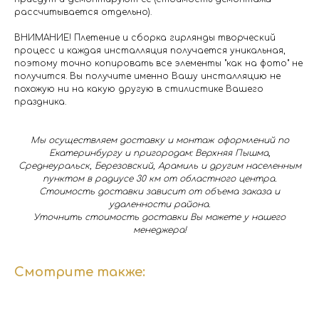
рассчитывается отдельно).
ВНИМАНИЕ! Плетение и сборка гирлянды творческий
процесс и каждая инсталляция получается уникальная,
поэтому точно копировать все элементы "как на фото" не
получится. Вы получите именно Вашу инсталляцию не
похожую ни на какую другую в стилистике Вашего
праздника.
Мы осуществляем доставку и монтаж оформлений по
Екатеринбургу и пригородам: Верхняя Пышма,
Среднеуральск, Березовский, Арамиль и другим населенным
пунктом в радиусе 30 км от областного центра.
Стоимость доставки зависит от объема заказа и
удаленности района.
Уточнить стоимость доставки Вы можете у нашего
менеджера!
Смотрите также: