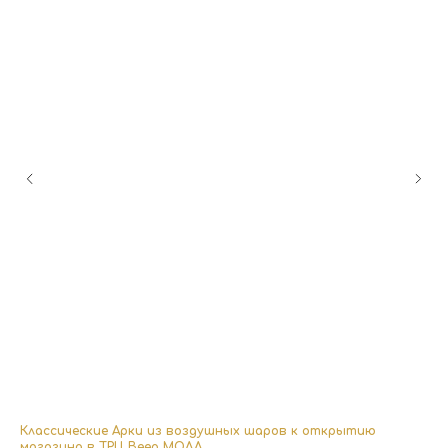
Классические Арки из воздушных шаров к открытию
Оф
магазина в ТРЦ Веер МОЛЛ