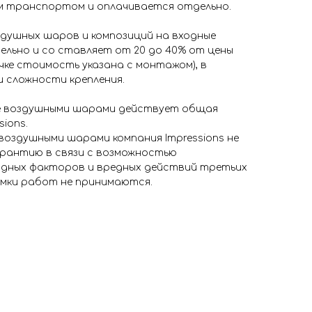
м транспортом и оплачивается отдельно.
здушных шаров и композиций на входные
ельно и со ставляет от 20 до 40% от цены
чке стоимость указана с монтажом), в
 сложности крепления.
е воздушными шарами действует общая
ions.
воздушными шарами компания Impressions не
рантию в связи с возможностью
одных факторов и вредных действий третьих
ёмки работ не принимаются.