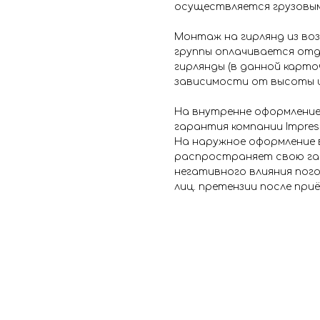
осуществляется грузовы
Монтаж на гирлянд из во
группы оплачивается отд
гирлянды (в данной карто
зависимости от высоты и
На внутренне оформлени
гарантия компании Impress
На наружное оформление 
распространяет свою га
негативного влияния пог
лиц. претензии после при