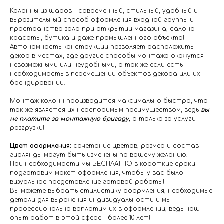
Колонны из шаров - современный, стильный, удобный и
выразительный способ оформления входной группы и
пространства зала при открытии магазина, салона
красоты, бутика и даже промышленного объекта!
Автономность конструкции позволяет расположить
декор в местах, где другие способы монтажа окажутся
невозможными или неудобными, а так же если есть
необходимость в перемещении объектов декора или их
брендировании.
Монтаж колонн производится максимально быстро, что
так же является их неоспоримым преимуществом, ведь
вы
не платите за монтажную бригаду
,
а только за услуги
разгрузки!
Цвет оформления:
сочетание цветов, размер и состав
гирлянды могут быть изменены по вашему желанию.
При необходимости мы БЕСПЛАТНО в короткие сроки
подготовим макет оформления, чтобы у вас было
визуальное представление готовой работы!
Вы можете выбрать стилистику оформления, необходимые
детали для выражения индивидуальности и мы
профессионально воплотим их в оформлении, ведь наш
опыт работ в этой сфере - более 10 лет!